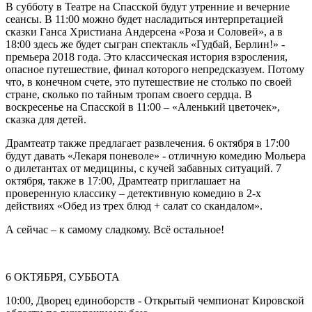
В субботу в Театре на Спасской будут утренние и вечерние
сеансы. В 11:00 можно будет насладиться интерпретацией
сказки Ганса Христиана Андерсена «Роза и Соловей», а в
18:00 здесь же будет сыгран спектакль «Гудбай, Берлин!» -
премьера 2018 года. Это классическая история взросления,
опасное путешествие, финал которого непредсказуем. Потому
что, в конечном счете, это путешествие не столько по своей
стране, сколько по тайным тропам своего сердца. В
воскресенье на Спасской в 11:00 – «Аленький цветочек»,
сказка для детей.
Драмтеатр также предлагает развлечения. 6 октября в 17:00
будут давать «Лекаря поневоле» - отличную комедию Мольера
о дилетантах от медицины, с кучей забавных ситуаций. 7
октября, также в 17:00, Драмтеатр приглашает на
проверенную классику – детективную комедию в 2-х
действиях «Обед из трех блюд + салат со скандалом».
А сейчас – к самому сладкому. Всё остальное!
6 ОКТЯБРЯ, СУББОТА
10:00, Дворец единоборств - Открытый чемпионат Кировской