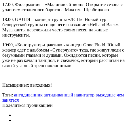
17:00, Филармония – «Малиновый звон». Открытие сезона с
участием столичного баритона Максима Щербицкого.
18:00, GAUDI – концерт группы «ЛСП». Новый тур
белорусской группы гордо несет название «Hell and Back».
Музыканты переложили часть своих песен на живые
инструменты.
19:00, «Конструктор-практик» - концерт Gone.Fludd. Юный
жвачер едет с альбомом «Суперчуитс» туда, где живут люди с
безумными глазами и душами. Ожидаются песни, которые
уже не раз качали танцпол, и свежачок, который рассчитан на
самый угарный треш поклонников.
Насыщенных выходных!
Тэги:
антидиванник
антидиванный навигатор
выходные
чем
заняться
Поделиться публикацией