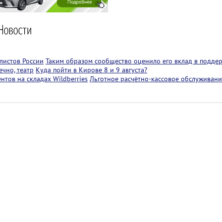
листов России
Таким образом сообщество оценило его вклад в подде
чно, театр
Куда пойти в Кирове 8 и 9 августа?
тов на складах Wildberries
Льготное расчётно-кассовое обслуживани