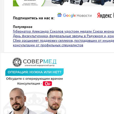
Подпишитесь на нас в:
Популярное
Губернатор Александр Соколов удостоен медали Союза журна
День физкультурника, федеральные звезды в Радужном и, коне
Сбер расширяет поддержку селлеров, пострадавших от инциден
консультации от профильных специалистов