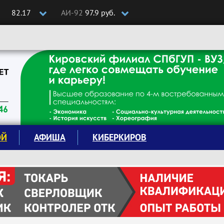
82.17
АИ-92
97.9 руб.
ОЙ
АФИША
КИБЕРКИРОВ