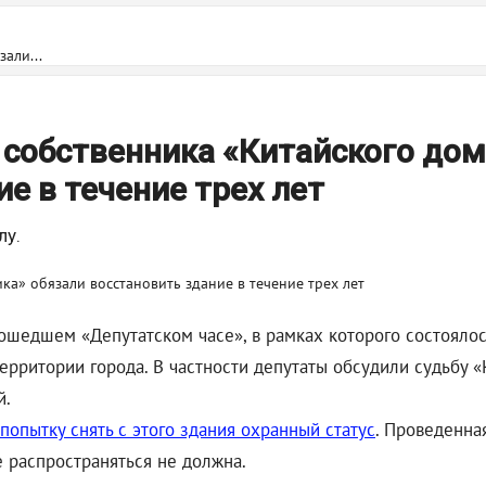
али...
 собственника «Китайского до
е в течение трех лет
лу.
ошедшем «Депутатском часе», в рамках которого состоялос
ерритории города. В частности депутаты обсудили судьбу «
й.
опытку снять с этого здания охранный статус
. Проведенна
ие распространяться не должна.