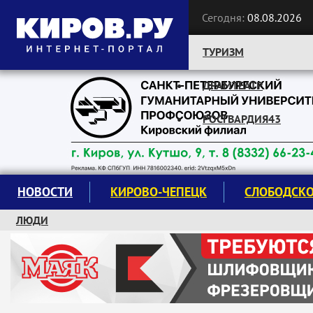
Сегодня:
08.08.2026
ТУРИЗМ
ДРАМТЕАТР
Следите за новостями:
РОСГВАРДИЯ43
НОВОСТИ
КИРОВО-ЧЕПЕЦК
СЛОБОДСК
ЛЮДИ
КРУЖКИ И СЕКЦИИ
ЗАВОДУ "МАЯК" 85 ЛЕТ
ЭКОЛОГИЯ