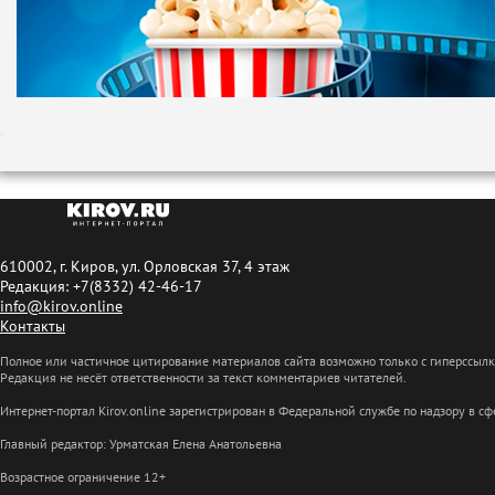
610002, г. Киров, ул. Орловская 37, 4 этаж
Редакция: +7(8332) 42-46-17
info@kirov.online
Контакты
Полное или частичное цитирование материалов сайта возможно только с гиперссыл
Редакция не несёт ответственности за текст комментариев читателей.
Интернет-портал Kirov.online зарегистрирован в Федеральной службе по надзору в 
Главный редактор: Урматская Елена Анатольевна
Возрастное ограничение 12+