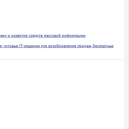
ржку и развитие средств массовой информации
е, готовые IT-решения для возобновления продаж, бесплатные