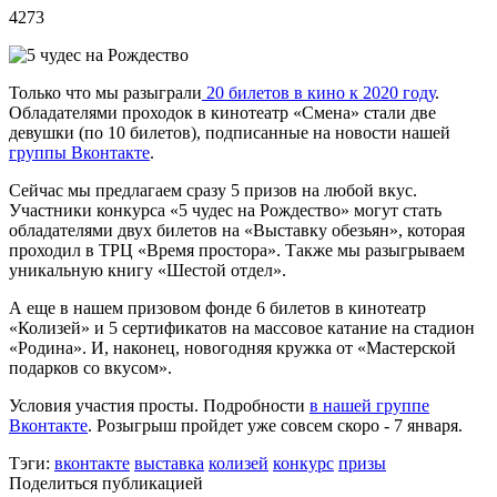
4273
Только что мы разыграли
20 билетов в кино к 2020 году
.
Обладателями проходок в кинотеатр «Смена» стали две
девушки (по 10 билетов), подписанные на новости нашей
группы Вконтакте
.
Сейчас мы предлагаем сразу 5 призов на любой вкус.
Участники конкурса «5 чудес на Рождество» могут стать
обладателями двух билетов на «Выставку обезьян», которая
проходил в ТРЦ «Время простора». Также мы разыгрываем
уникальную книгу «Шестой отдел».
А еще в нашем призовом фонде 6 билетов в кинотеатр
«Колизей» и 5 сертификатов на массовое катание на стадион
«Родина». И, наконец, новогодняя кружка от «Мастерской
подарков со вкусом».
Условия участия просты. Подробности
в нашей группе
Вконтакте
. Розыгрыш пройдет уже совсем скоро - 7 января.
Тэги:
вконтакте
выставка
колизей
конкурс
призы
Поделиться публикацией