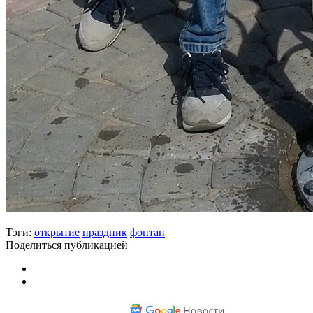
Тэги:
открытие
праздник
фонтан
Поделиться публикацией