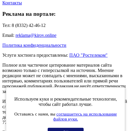
Контакты
Реклама на портале:
Тел: 8 (8332) 42-46-12
Email:
reklama@kirov.online
Политика конфиденциальности
Услуги хостинга предоставлены:
ПАО "Ростелеком"
Полное или частичное цитирование материалов сайта
возможно только с гиперссылкой на источник. Мнение
редакции может не совпадать с мнениями, высказанными в
интервью, комментариях пользователей или прямой речи
персонажей публикаций. Редакция не несёт ответственности
за текст комментариев читателей.
Используем куки и рекомендательные технологии,
Интернет-портал Kirov.online зарегистрирован в Федеральной
чтобы сайт работал лучше.
службе по надзору в сфере связи, информационных
технологий и массовых коммуникаций (Роскомнадзор) 5
Оставаясь с нами, вы
соглашаетесь на использование
декабря 2019 года. Регистрационный номер ЭЛ № ФС 77 -
файлов куки.
77189.