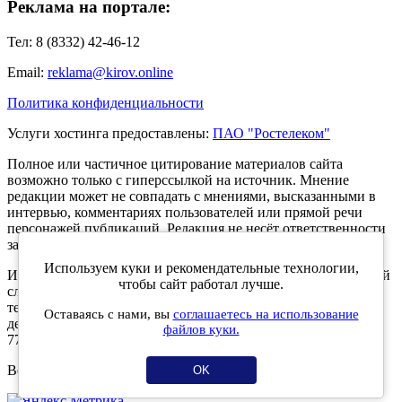
Реклама на портале:
Тел: 8 (8332) 42-46-12
Email:
reklama@kirov.online
Политика конфиденциальности
Услуги хостинга предоставлены:
ПАО "Ростелеком"
Полное или частичное цитирование материалов сайта
возможно только с гиперссылкой на источник. Мнение
редакции может не совпадать с мнениями, высказанными в
интервью, комментариях пользователей или прямой речи
персонажей публикаций. Редакция не несёт ответственности
за текст комментариев читателей.
Используем куки и рекомендательные технологии,
Интернет-портал Kirov.online зарегистрирован в Федеральной
чтобы сайт работал лучше.
службе по надзору в сфере связи, информационных
технологий и массовых коммуникаций (Роскомнадзор) 5
Оставаясь с нами, вы
соглашаетесь на использование
декабря 2019 года. Регистрационный номер ЭЛ № ФС 77 -
файлов куки.
77189.
Возрастное ограничение 12+
OK