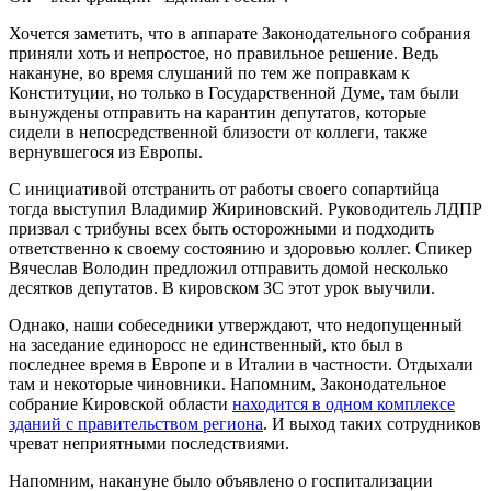
Хочется заметить, что в аппарате Законодательного собрания
приняли хоть и непростое, но правильное решение. Ведь
накануне, во время слушаний по тем же поправкам к
Конституции, но только в Государственной Думе, там были
вынуждены отправить на карантин депутатов, которые
сидели в непосредственной близости от коллеги, также
вернувшегося из Европы.
С инициативой отстранить от работы своего сопартийца
тогда выступил Владимир Жириновский. Руководитель ЛДПР
призвал с трибуны всех быть осторожными и подходить
ответственно к своему состоянию и здоровью коллег. Спикер
Вячеслав Володин предложил отправить домой несколько
десятков депутатов. В кировском ЗС этот урок выучили.
Однако, наши собеседники утверждают, что недопущенный
на заседание единоросс не единственный, кто был в
последнее время в Европе и в Италии в частности. Отдыхали
там и некоторые чиновники. Напомним, Законодательное
собрание Кировской области
находится в одном комплексе
зданий с правительством региона
. И выход таких сотрудников
чреват неприятными последствиями.
Напомним, накануне было объявлено о госпитализации