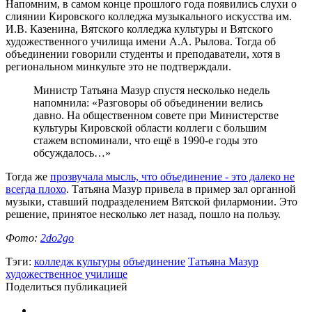
Напомним, в самом конце прошлого года появились слухи о
слиянии Кировского колледжа музыкального искусства им.
И.В. Казенина, Вятского колледжа культуры и Вятского
художественного училища имени А.А. Рылова. Тогда об
объединении говорили студенты и преподаватели, хотя в
региональном минкульте это не подтверждали.
Министр Татьяна Мазур спустя несколько недель
напомнила: «Разговоры об объединении велись
давно. На общественном совете при Министерстве
культуры Кировской области коллеги с большим
стажем вспоминали, что ещё в 1990-е годы это
обсуждалось…»
Тогда же
прозвучала мысль, что объединение - это далеко не
всегда плохо
. Татьяна Мазур привела в пример зал органной
музыки, ставший подразделением Вятской филармонии. Это
решение, принятое несколько лет назад, пошло на пользу.
Фото:
2do2go
Тэги:
колледж культуры
объединение
Татьяна Мазур
художественное училище
Поделиться публикацией