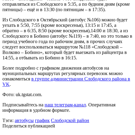
отправляться из Слободского в 5:35, а по будним дням (кроме
пятницы) – ещё и в 13:30 (по пятницам – в 17:35).
Из Слободского в Октябрьский (автобус №106) можно будет
уехать в 5:50, 7:55 (кроме воскресенья), 13:15 и 17:45, а
обратно – в 6:35, 8:50 (кроме воскресенья),14:00 и 18:30, а из
Слободского в Бобино (автобус №119) – в 7:40, но это только в
период учебного года по рабочим дням, в прочих случаях
следует воспользоваться маршрутом №118 «Слободской –
Волково – Бобино», который будет выезжать из райцентра в
14:55, а отбывать из Бобино в 16:15.
Более подробно с графиком движения автобусов на
муниципальных маршрутах регулярных перевозок можно
ознакомиться
в группе администрации Слободского района в
VK
.
Фото: uk.tgstat.com.
Подписывайтесь на
наш телеграм-канал
. Оперативная
информация в удобном формате.
Тэги:
автобусы
график
Слободской район
Поделиться публикацией