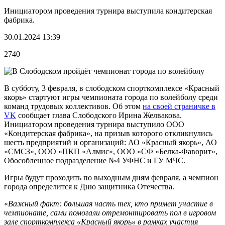
Инициатором проведения турнира выступила кондитерская
фабрика.
30.01.2024 13:39
2740
В субботу, 3 февраля, в слободском спорткомплексе «Красный
якорь» стартуют игры чемпионата города по волейболу среди
команд трудовых коллективов. Об этом
на своей страничке в
VK
сообщает глава Слободского Ирина Желвакова.
Инициатором проведения турнира выступило ООО
«Кондитерская фабрика», на призыв которого откликнулись
шесть предприятий и организаций: АО «Красный якорь», АО
«СМСЗ», ООО «ПКП «Алмис», ООО «СФ «Белка-Фаворит»,
Обособленное подразделение №4 УФНС и ГУ МЧС.
Игры будут проходить по выходным дням февраля, а чемпион
города определится к Дню защитника Отечества.
«
Важный факт: б
о
льшая часть тех, кто примет участие в
чемпионате, сами помогали отремонтировать пол в игровом
зале спорткомплекса «Красный якорь» в рамках участия