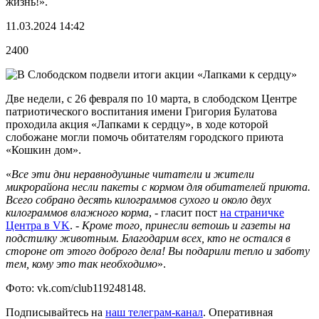
жизнь!».
11.03.2024 14:42
2400
Две недели, с 26 февраля по 10 марта, в слободском Центре
патриотического воспитания имени Григория Булатова
проходила акция «Лапками к сердцу», в ходе которой
слобожане могли помочь обитателям городского приюта
«Кошкин дом».
«
Все эти дни неравнодушные читатели и жители
микрорайона несли пакеты с кормом для обитателей приюта.
Всего собрано десять килограммов сухого и около двух
килограммов влажного корма
, - гласит пост
на страничке
Центра в
VK
. -
Кроме того, принесли ветошь и газеты на
подстилку животным. Благодарим всех, кто не остался в
стороне от этого доброго дела! Вы подарили тепло и заботу
тем, кому это так необходимо
».
Фото: vk.com/club119248148.
Подписывайтесь на
наш телеграм-канал
. Оперативная