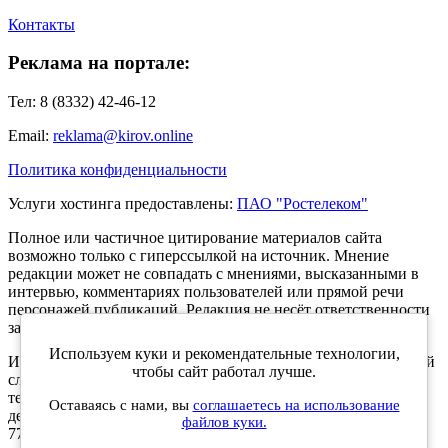
Контакты
Реклама на портале:
Тел: 8 (8332) 42-46-12
Email:
reklama@kirov.online
Политика конфиденциальности
Услуги хостинга предоставлены:
ПАО "Ростелеком"
Полное или частичное цитирование материалов сайта
возможно только с гиперссылкой на источник. Мнение
редакции может не совпадать с мнениями, высказанными в
интервью, комментариях пользователей или прямой речи
персонажей публикаций. Редакция не несёт ответственности
за текст комментариев читателей.
Используем куки и рекомендательные технологии,
Интернет-портал Kirov.online зарегистрирован в Федеральной
чтобы сайт работал лучше.
службе по надзору в сфере связи, информационных
технологий и массовых коммуникаций (Роскомнадзор) 5
Оставаясь с нами, вы
соглашаетесь на использование
декабря 2019 года. Регистрационный номер ЭЛ № ФС 77 -
файлов куки.
77189.