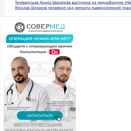
Телеведущая Арина Шарапова выступила на медиафоруме «На 
Ярослав Шулаков проверил ход ремонта лыжероллерной тра