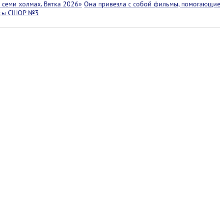
семи холмах. Вятка 2026»
Она привезла с собой фильмы, помогающие
ссы СШОР №3