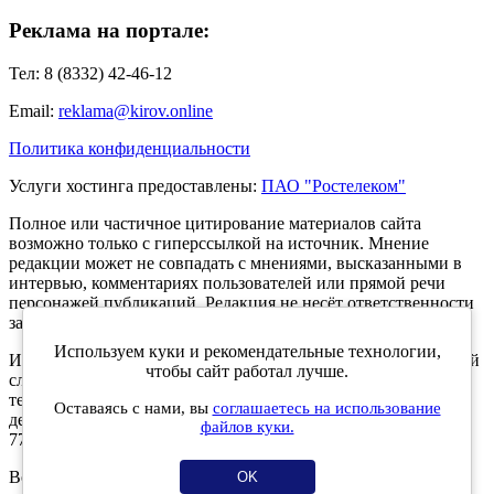
Реклама на портале:
Тел: 8 (8332) 42-46-12
Email:
reklama@kirov.online
Политика конфиденциальности
Услуги хостинга предоставлены:
ПАО "Ростелеком"
Полное или частичное цитирование материалов сайта
возможно только с гиперссылкой на источник. Мнение
редакции может не совпадать с мнениями, высказанными в
интервью, комментариях пользователей или прямой речи
персонажей публикаций. Редакция не несёт ответственности
за текст комментариев читателей.
Используем куки и рекомендательные технологии,
Интернет-портал Kirov.online зарегистрирован в Федеральной
чтобы сайт работал лучше.
службе по надзору в сфере связи, информационных
технологий и массовых коммуникаций (Роскомнадзор) 5
Оставаясь с нами, вы
соглашаетесь на использование
декабря 2019 года. Регистрационный номер ЭЛ № ФС 77 -
файлов куки.
77189.
Возрастное ограничение 12+
OK