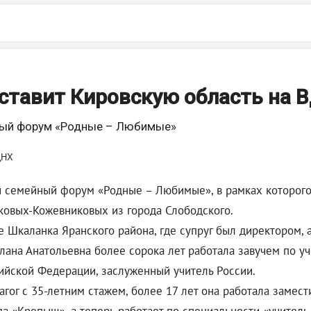
ставит Кировскую область на 
йный форум «Родные – Любимые»
й семейный форум «Родные – Любимые», в рамках которого
лковых-Кожевниковых из города Слободского.
е Шкаланка Яранского района, где супруг был директором, 
тлана Анатольевна более сорока лет работала завучем по у
ийской Федерации, заслуженный учитель России.
гог с 35-летним стажем, более 17 лет она работала замес