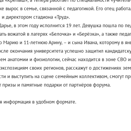
а «Крепыш», а теперь работает по специальности «учитель-
е вырос в семье, связанной с педагогикой. Его отец рабо
 и директором стадиона «Труд».
арье, в этом году исполнится 19 лет. Девушка пошла по пе
ать вожатой в лагерях «Белочка» и «Берёзка», а также педа
 Марию и 11-летнюю Арину, – и сына Ивана, которому в янв
осле окончания университета успешно защитил кандидатску
ем анатомии и физиологии, сейчас находится в зоне СВО и
экспозициям своих регионов, расскажут о достижениях зе
сти и выступить на сцене семейным коллективом, смогут п
ат призы и памятные подарки от партнёров форума.
ая информация в удобном формате.