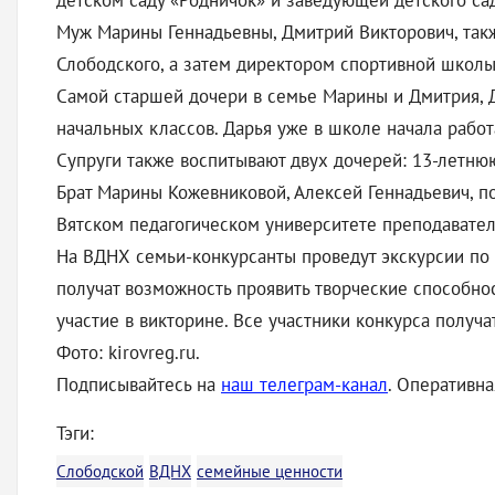
детском саду «Родничок» и заведующей детского сад
Муж Марины Геннадьевны, Дмитрий Викторович, такж
Слободского, а затем директором спортивной школы
Самой старшей дочери в семье Марины и Дмитрия, Д
начальных классов. Дарья уже в школе начала работ
Супруги также воспитывают двух дочерей: 13-летнюю
Брат Марины Кожевниковой, Алексей Геннадьевич, п
Вятском педагогическом университете преподавател
На ВДНХ семьи-конкурсанты проведут экскурсии по 
получат возможность проявить творческие способно
участие в викторине. Все участники конкурса получ
Фото: kirovreg.ru.
Подписывайтесь на
наш телеграм-канал
. Оперативн
Тэги:
Слободской
ВДНХ
семейные ценности