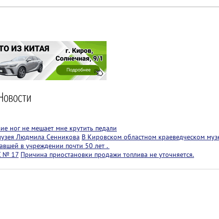
вие ног не мешает мне крутить педали
музея Людмила Сенникова
В Кировском областном краеведческом муз
авшей в учреждении почти 50 лет .
С № 17
Причина приостановки продажи топлива не уточняется.