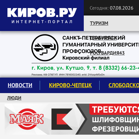
Сегодня:
07.08.2026
ТУРИЗМ
ДРАМТЕАТР
Следите за новостями:
РОСГВАРДИЯ43
НОВОСТИ
КИРОВО-ЧЕПЕЦК
СЛОБОДСК
ЛЮДИ
КРУЖКИ И СЕКЦИИ
ЗАВОДУ "МАЯК" 85 ЛЕТ
ЭКОЛОГИЯ