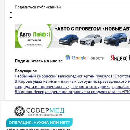
Поделиться публикацией
Подпишитесь на нас в:
Популярное
Необычный кировский велосипедист Артем Чучкалов:
Отсутст
В Кирове ушла из жизни научный сотрудник краеведческого 
кандидата исторических наук, научного сотрудника, проработ
В Кирово-Чепецке временно ограничена продажа газа на АГЗ