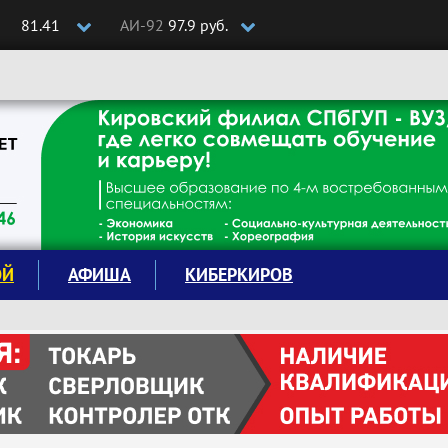
81.41
АИ-92
97.9 руб.
ОЙ
АФИША
КИБЕРКИРОВ