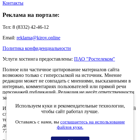
Контакты
Реклама на портале:
Тел: 8 (8332) 42-46-12
Email:
reklama@kirov.online
Политика конфиденциальности
Услуги хостинга предоставлены:
ПАО "Ростелеком"
Полное или частичное цитирование материалов сайта
возможно только с гиперссылкой на источник. Мнение
редакции может не совпадать с мнениями, высказанными в
интервью, комментариях пользователей или прямой речи
персонажей публикаций. Редакция не несёт ответственности
за текст комментариев читателей.
Используем куки и рекомендательные технологии,
Интернет-портал Kirov.online зарегистрирован в Федеральной
чтобы сайт работал лучше.
службе по надзору в сфере связи, информационных
технологий и массовых коммуникаций (Роскомнадзор) 5
Оставаясь с нами, вы
соглашаетесь на использование
декабря 2019 года. Регистрационный номер ЭЛ № ФС 77 -
файлов куки.
77189.