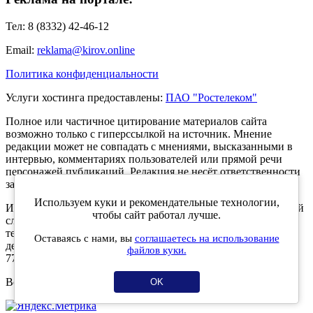
Тел: 8 (8332) 42-46-12
Email:
reklama@kirov.online
Политика конфиденциальности
Услуги хостинга предоставлены:
ПАО "Ростелеком"
Полное или частичное цитирование материалов сайта
возможно только с гиперссылкой на источник. Мнение
редакции может не совпадать с мнениями, высказанными в
интервью, комментариях пользователей или прямой речи
персонажей публикаций. Редакция не несёт ответственности
за текст комментариев читателей.
Используем куки и рекомендательные технологии,
Интернет-портал Kirov.online зарегистрирован в Федеральной
чтобы сайт работал лучше.
службе по надзору в сфере связи, информационных
технологий и массовых коммуникаций (Роскомнадзор) 5
Оставаясь с нами, вы
соглашаетесь на использование
декабря 2019 года. Регистрационный номер ЭЛ № ФС 77 -
файлов куки.
77189.
Возрастное ограничение 12+
OK