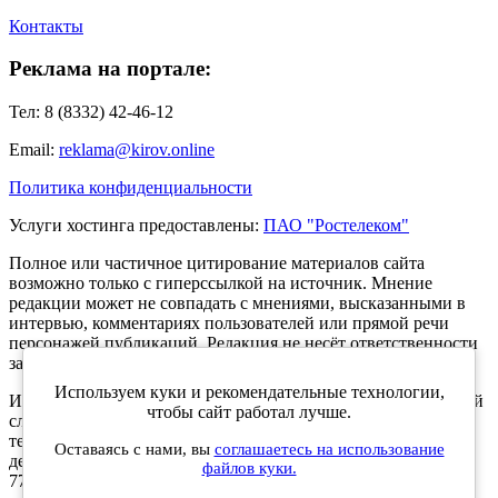
Контакты
Реклама на портале:
Тел: 8 (8332) 42-46-12
Email:
reklama@kirov.online
Политика конфиденциальности
Услуги хостинга предоставлены:
ПАО "Ростелеком"
Полное или частичное цитирование материалов сайта
возможно только с гиперссылкой на источник. Мнение
редакции может не совпадать с мнениями, высказанными в
интервью, комментариях пользователей или прямой речи
персонажей публикаций. Редакция не несёт ответственности
за текст комментариев читателей.
Используем куки и рекомендательные технологии,
Интернет-портал Kirov.online зарегистрирован в Федеральной
чтобы сайт работал лучше.
службе по надзору в сфере связи, информационных
технологий и массовых коммуникаций (Роскомнадзор) 5
Оставаясь с нами, вы
соглашаетесь на использование
декабря 2019 года. Регистрационный номер ЭЛ № ФС 77 -
файлов куки.
77189.