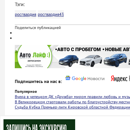
Тэги:
росгвардия
росгвардия43
Поделиться публикацией
Подпишитесь на нас в:
Популярное
Вчера в чепецком ДК «Дружба» миром правили любовь и муз
В Великорецком стартовали работы по благоустройству местн
Судьба Кубка Премьер-лиги Кировской областной Федерации