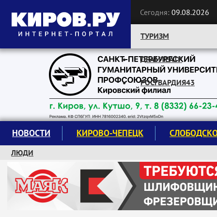
Сегодня:
09.08.2026
ТУРИЗМ
ДРАМТЕАТР
Следите за новостями:
РОСГВАРДИЯ43
НОВОСТИ
КИРОВО-ЧЕПЕЦК
СЛОБОДСК
ЛЮДИ
КРУЖКИ И СЕКЦИИ
ЗАВОДУ "МАЯК" 85 ЛЕТ
ЭКОЛОГИЯ