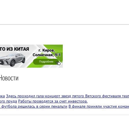
ыка
Здесь проходил гала-концерт звезд пятого Вятского фестиваля теа
ого пруда
Работы проводятся за счет инвестора.
 футбола решилась в серии пенальти
В финале приняли участие коман