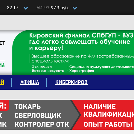
82.17
АИ-92
97.9 руб.
ОЙ
АФИША
КИБЕРКИРОВ