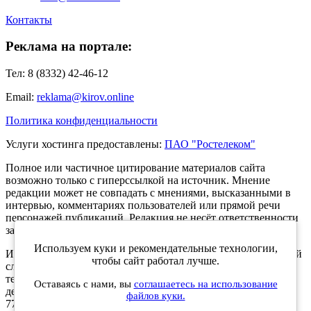
Контакты
Реклама на портале:
Тел: 8 (8332) 42-46-12
Email:
reklama@kirov.online
Политика конфиденциальности
Услуги хостинга предоставлены:
ПАО "Ростелеком"
Полное или частичное цитирование материалов сайта
возможно только с гиперссылкой на источник. Мнение
редакции может не совпадать с мнениями, высказанными в
интервью, комментариях пользователей или прямой речи
персонажей публикаций. Редакция не несёт ответственности
за текст комментариев читателей.
Используем куки и рекомендательные технологии,
Интернет-портал Kirov.online зарегистрирован в Федеральной
чтобы сайт работал лучше.
службе по надзору в сфере связи, информационных
технологий и массовых коммуникаций (Роскомнадзор) 5
Оставаясь с нами, вы
соглашаетесь на использование
декабря 2019 года. Регистрационный номер ЭЛ № ФС 77 -
файлов куки.
77189.