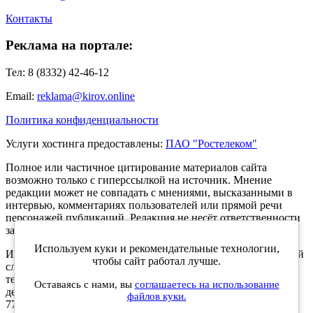
Контакты
Реклама на портале:
Тел: 8 (8332) 42-46-12
Email:
reklama@kirov.online
Политика конфиденциальности
Услуги хостинга предоставлены:
ПАО "Ростелеком"
Полное или частичное цитирование материалов сайта
возможно только с гиперссылкой на источник. Мнение
редакции может не совпадать с мнениями, высказанными в
интервью, комментариях пользователей или прямой речи
персонажей публикаций. Редакция не несёт ответственности
за текст комментариев читателей.
Используем куки и рекомендательные технологии,
Интернет-портал Kirov.online зарегистрирован в Федеральной
чтобы сайт работал лучше.
службе по надзору в сфере связи, информационных
технологий и массовых коммуникаций (Роскомнадзор) 5
Оставаясь с нами, вы
соглашаетесь на использование
декабря 2019 года. Регистрационный номер ЭЛ № ФС 77 -
файлов куки.
77189.