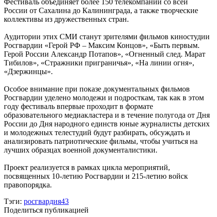
Фестиваль объединяет более 150 телекомпаний со всей
России от Сахалина до Калининграда, а также творческие
коллективы из дружественных стран.
Аудитории этих СМИ станут зрителями фильмов киностудии
Росгвардии «Герой РФ – Максим Концов», «Быть первым.
Герой России Александр Потапов», «Огненный след. Марат
Тибилов», «Стражники приграничья», «На линии огня»,
«Дзержинцы».
Особое внимание при показе документальных фильмов
Росгвардии уделено молодежи и подросткам, так как в этом
году фестиваль впервые проходит в формате
образовательного медиакластера и в течение полугода от Дня
России до Дня народного единств юные журналисты детских
и молодежных телестудий будут разбирать, обсуждать и
анализировать патриотические фильмы, чтобы учиться на
лучших образцах военной документалистики.
Проект реализуется в рамках цикла мероприятий,
посвященных 10-летию Росгвардии и 215-летию войск
правопорядка.
Тэги:
росгвардия43
Поделиться публикацией