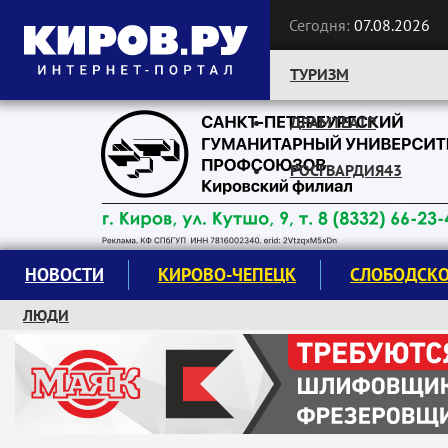
Сегодня:
07.08.2026
ТУРИЗМ
ДРАМТЕАТР
Следите за новостями:
РОСГВАРДИЯ43
НОВОСТИ
КИРОВО-ЧЕПЕЦК
СЛОБОДСК
ЛЮДИ
КРУЖКИ И СЕКЦИИ
ЗАВОДУ "МАЯК" 85 ЛЕТ
ЭКОЛОГИЯ