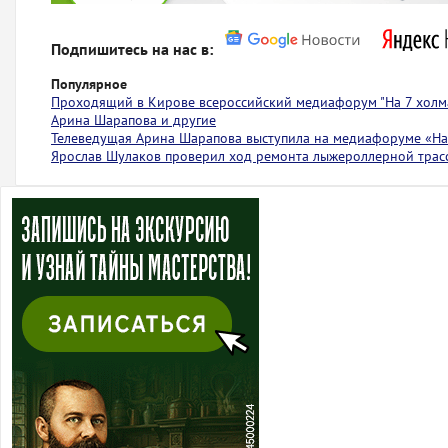
Подпишитесь на нас в:
Популярное
Проходящий в Кирове всероссийский медиафорум "На 7 холма
Арина Шарапова и другие
Телеведущая Арина Шарапова выступила на медиафоруме «На 
Ярослав Шулаков проверил ход ремонта лыжероллерной тра