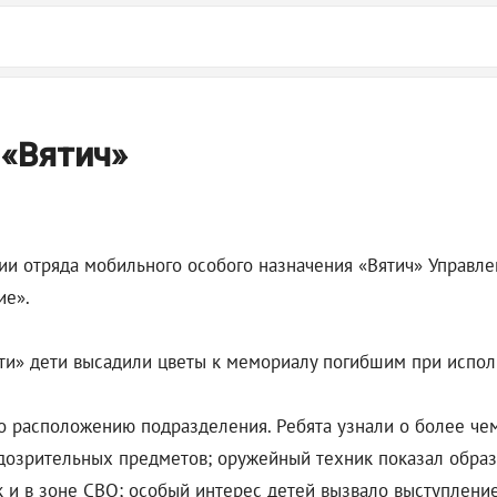
«Вятич»
и отряда мобильного особого назначения «Вятич» Управле
ие».
ти» дети высадили цветы к мемориалу погибшим при исполн
о расположению подразделения. Ребята узнали о более чем
озрительных предметов; оружейный техник показал образ
к и в зоне СВО; особый интерес детей вызвало выступлени