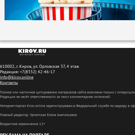
610002, г. Киров, ул. Орловская 37, 4 этаж
Редакция: +7(8332) 42-46-17
info@kirov.online
Контакты
Полное или частичное цитирование материалов сайта возможно только с гиперссыл
Редакция не несёт ответственности за текст комментариев читателей.
Интернет-портал Kirov.online зарегистрирован в Федеральной службе по надзору в 
Главный редактор: Урматская Елена Анатольевна
Возрастное ограничение 12+