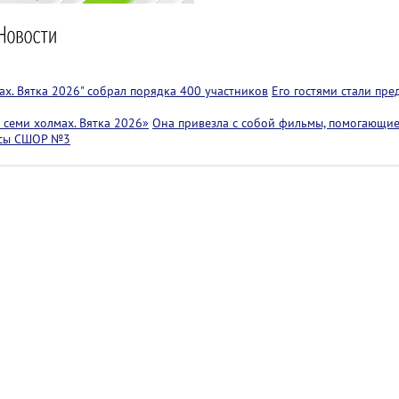
х. Вятка 2026" собрал порядка 400 участников
Его гостями стали пр
семи холмах. Вятка 2026»
Она привезла с собой фильмы, помогающие
ссы СШОР №3