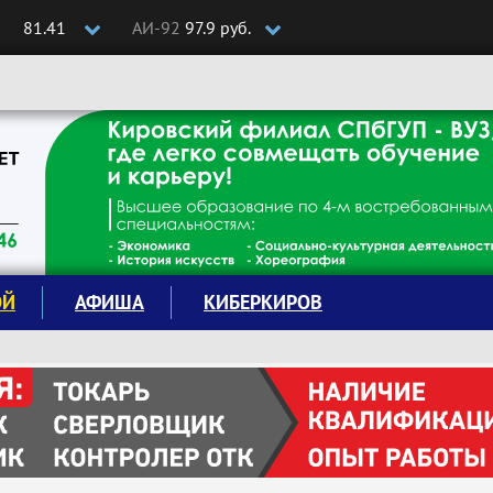
81.41
АИ-92
97.9 руб.
ОЙ
АФИША
КИБЕРКИРОВ