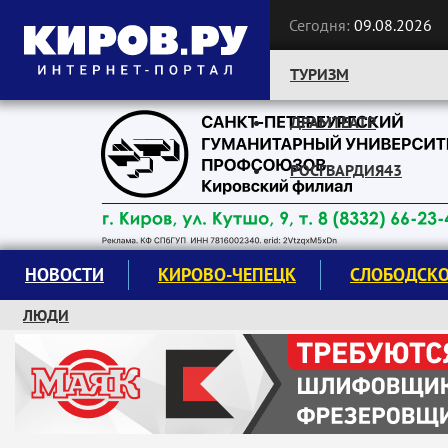
Сегодня:
09.08.2026
ТУРИЗМ
ДРАМТЕАТР
Следите за новостями:
РОСГВАРДИЯ43
НОВОСТИ
КИРОВО-ЧЕПЕЦК
СЛОБОДСК
ЛЮДИ
КРУЖКИ И СЕКЦИИ
ЗАВОДУ "МАЯК" 85 ЛЕТ
ЭКОЛОГИЯ