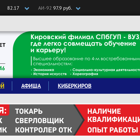
82.17
АИ-92
97.9 руб.
ОЙ
АФИША
КИБЕРКИРОВ