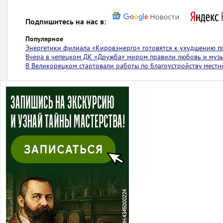
Подпишитесь на нас в:
Популярное
Энергетики филиала «Кировэнерго» готовятся к ухудшению п
Вчера в чепецком ДК «Дружба» миром правили любовь и муз
В Великорецком стартовали работы по благоустройству местн