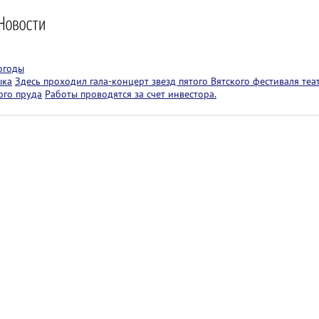
огоды
ыка
Здесь проходил гала-концерт звезд пятого Вятского фестиваля теа
ого пруда
Работы проводятся за счет инвестора.