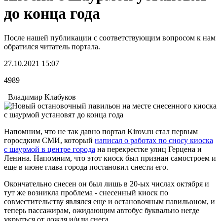
до конца года
После нашей публикации с соответствующим вопросом к нам
обратился читатель портала.
27.10.2021 15:07
4989
Владимир Клабуков
Напомним, что не так давно портал Kirov.ru стал первым
горосдким СМИ, который
написал о работах по сносу киоска
с шаурмой в центре города
на перекрестке улиц Герцена и
Ленина. Напомним, что этот киоск был признан самостроем и
еще в июне глава города постановил снести его.
Окончательно снесен он был лишь в 20-ых числах октября и
тут же возникла проблема - снесенный киоск по
совместительству являлся еще и остановочным павильоном, и
теперь пассажирам, ожидающим автобус буквально негде
укрыться от дождя и/или снега.