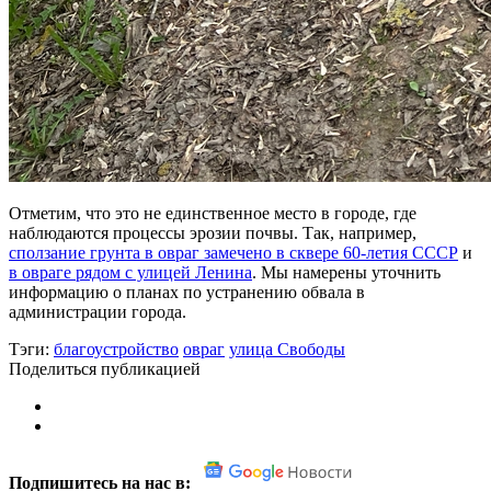
Отметим, что это не единственное место в городе, где
наблюдаются процессы эрозии почвы. Так, например,
сползание грунта в овраг замечено в сквере 60-летия СССР
и
в овраге рядом с улицей Ленина
. Мы намерены уточнить
информацию о планах по устранению обвала в
администрации города.
Тэги:
благоустройство
овраг
улица Свободы
Поделиться публикацией
Подпишитесь на нас в: