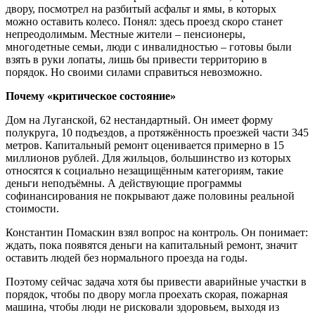
двору, посмотрел на разбитый асфальт и ямы, в которых
можно оставить колесо. Понял: здесь проезд скоро станет
непреодолимым. Местные жители – пенсионеры,
многодетные семьи, люди с инвалидностью – готовы были
взять в руки лопаты, лишь бы привести территорию в
порядок. Но своими силами справиться невозможно.
Почему «критическое состояние»
Дом на Луганской, 62 нестандартный. Он имеет форму
полукруга, 10 подъездов, а протяжённость проезжей части 345
метров. Капитальный ремонт оценивается примерно в 15
миллионов рублей. Для жильцов, большинство из которых
относятся к социально незащищённым категориям, такие
деньги неподъёмны. А действующие программы
софинансирования не покрывают даже половины реальной
стоимости.
Константин Помаскин взял вопрос на контроль. Он понимает:
ждать, пока появятся деньги на капитальный ремонт, значит
оставить людей без нормального проезда на годы.
Поэтому сейчас задача хотя бы привести аварийные участки в
порядок, чтобы по двору могла проехать скорая, пожарная
машина, чтобы люди не рисковали здоровьем, выходя из