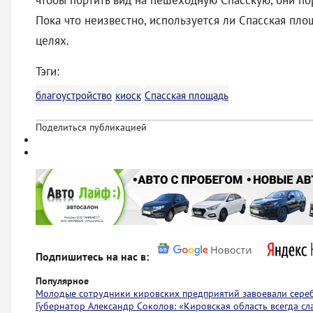
чтобы портить вид на пешеходную Спасскую, они по
Пока что неизвестно, используется ли Спасская пло
целях.
Тэги:
благоустройство
киоск
Спасская площадь
Поделиться публикацией
Подпишитесь на нас в:
Популярное
Молодые сотрудники кировских предприятий завоевали сере
Губернатор Александр Соколов: «Кировская область всегда с