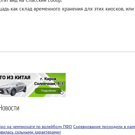
ртят вид на Спасский собор.
щадь как склад временного хранения для этих киосков, или
бро на чемпионате по волейболу ПФО
Соревнования проходили в рам
лавилась сильными характерами»