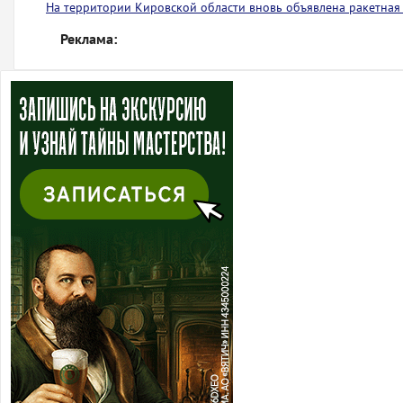
На территории Кировской области вновь объявлена ракетная
Реклама: