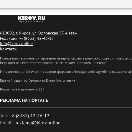
610002, г. Киров, ул. Орловская 37, 4 этаж
Редакция: +7(8332) 42-46-17
info@kirov.online
Контакты
Полное или частичное цитирование материалов сайта возможно только с гиперссыл
Редакция не несёт ответственности за текст комментариев читателей.
Интернет-портал Kirov.online зарегистрирован в Федеральной службе по надзору в 
Главный редактор: Урматская Елена Анатольевна
Возрастное ограничение 12+
РЕКЛАМА НА ПОРТАЛЕ
Тел:
8 (8332) 42-46-12
Email:
reklama@kirov.online