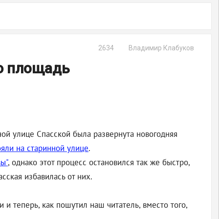
2634
Владимир Клабуков
ю площадь
дной улице Спасской была развернута новогодняя
ояли на старинной улице
.
ы"
, однако этот процесс остановился так же быстро,
сская избавилась от них.
 и теперь, как пошутил наш читатель, вместо того,