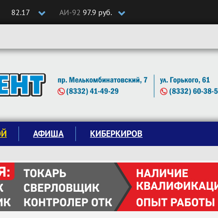
82.17
АИ-92
97.9 руб.
ОЙ
АФИША
КИБЕРКИРОВ