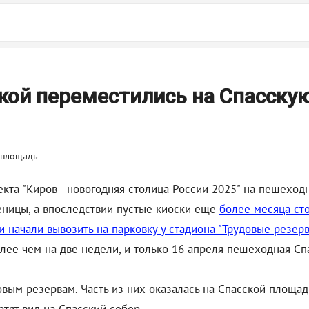
ской переместились на Спасску
екта "Киров - новогодняя столица России 2025" на пешехо
леницы, а впоследствии пустые киоски еще
более месяца ст
 начали вывозить на парковку у стадиона "Трудовые резерв
олее чем на две недели, и только 16 апреля пешеходная Спа
вым резервам. Часть из них оказалась на Спасской площади