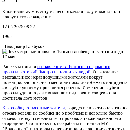
К настоящему моменту из него откачали воду и выставили
вокруг него ограждение.
12.05.2026 08:22
1965
Владимир Клабуков
Ранее мы писали
о появлении в Лянгасово огромного
провала, который быстро наполнился водой
. Ограждение,
выставленное неравнодушными жителями вокруг
потенциально опасного места не помогло избежать инцидента
- в глубокую лужу провалился ребенок. Измерение глубины
провала удивило даже видавших виды лянгасовцев - она
достигала двух метров.
Как сообщают местные жители
, городские власти оперативно
отреагировали на сообщение о проблеме и довольно быстро
откачали воду из возникшего провала, а также надежно его
огородили. Что интересно, все работы выполнял МУП
"Водоканал", в котором ранее отрицали свою причастность к