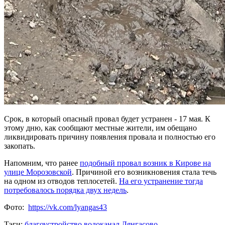
Срок, в который опасный провал будет устранен - 17 мая. К
этому дню, как сообщают местные жители, им обещано
ликвидировать причину появления провала и полностью его
закопать.
Напомним, что ранее
подобный провал возник в Кирове на
улице Морозовской
. Причиной его возникновения стала течь
на одном из отводов теплосетей.
На его устранение тогда
потребовалось порядка двух недель
.
Фото:
https://vk.com/lyangas43
Тэги:
благоустройство
водоканал
Лянгасово