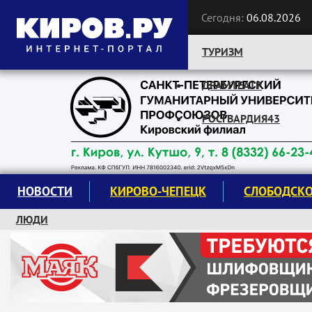
Сегодня:
06.08.2026
ТУРИЗМ
ДРАМТЕАТР
Следите за новостями:
РОСГВАРДИЯ43
НОВОСТИ
КИРОВО-ЧЕПЕЦК
СЛОБОДСК
ЛЮДИ
КРУЖКИ И СЕКЦИИ
ЗАВОДУ "МАЯК" 85 ЛЕТ
ЭКОЛОГИЯ