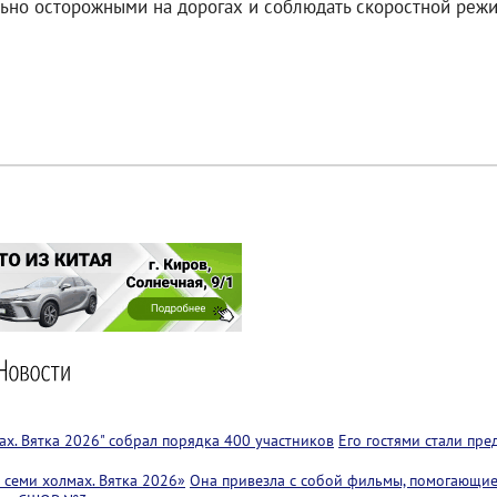
ьно осторожными на дорогах и соблюдать скоростной режи
х. Вятка 2026" собрал порядка 400 участников
Его гостями стали пр
семи холмах. Вятка 2026»
Она привезла с собой фильмы, помогающие