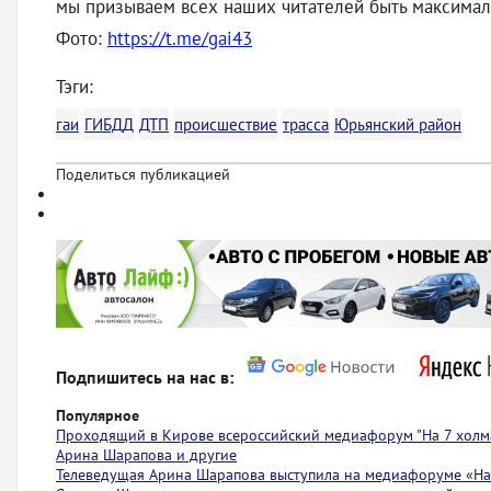
мы призываем всех наших читателей быть максимал
Фото:
https://t.me/gai43
Тэги:
гаи
ГИБДД
ДТП
происшествие
трасса
Юрьянский район
Поделиться публикацией
Подпишитесь на нас в:
Популярное
Проходящий в Кирове всероссийский медиафорум "На 7 холма
Арина Шарапова и другие
Телеведущая Арина Шарапова выступила на медиафоруме «На 