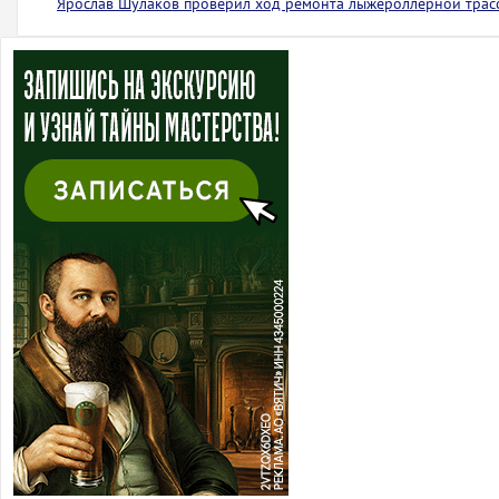
Ярослав Шулаков проверил ход ремонта лыжероллерной тра