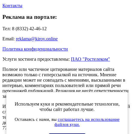
Контакты
Реклама на портале:
Тел: 8 (8332) 42-46-12
Email:
reklama@kirov.online
Политика конфиденциальности
Услуги хостинга предоставлены:
ПАО "Ростелеком"
Полное или частичное цитирование материалов сайта
возможно только с гиперссылкой на источник. Мнение
редакции может не совпадать с мнениями, высказанными в
интервью, комментариях пользователей или прямой речи
персонажей публикаций. Редакция не несёт ответственности
за текст комментариев читателей.
Используем куки и рекомендательные технологии,
Интернет-портал Kirov.online зарегистрирован в Федеральной
чтобы сайт работал лучше.
службе по надзору в сфере связи, информационных
технологий и массовых коммуникаций (Роскомнадзор) 5
Оставаясь с нами, вы
соглашаетесь на использование
декабря 2019 года. Регистрационный номер ЭЛ № ФС 77 -
файлов куки.
77189.