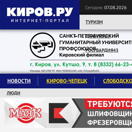
Сегодня:
07.08.2026
ТУРИЗМ
ДРАМТЕАТР
Следите за новостями:
РОСГВАРДИЯ43
НОВОСТИ
КИРОВО-ЧЕПЕЦК
СЛОБОДСК
ЛЮДИ
КРУЖКИ И СЕКЦИИ
ЗАВОДУ "МАЯК" 85 ЛЕТ
ЭКОЛОГИЯ