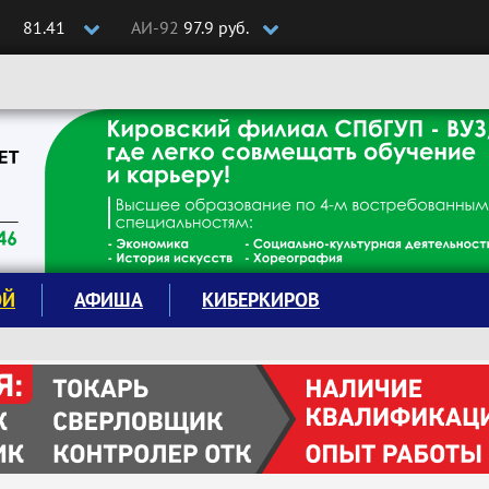
81.41
АИ-92
97.9 руб.
ОЙ
АФИША
КИБЕРКИРОВ