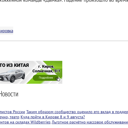
 хоккейной команды «Дымка». Падение произошло во время
нировка
листов России
Таким образом сообщество оценило его вклад в подде
чно, театр
Куда пойти в Кирове 8 и 9 августа?
тов на складах Wildberries
Льготное расчётно-кассовое обслуживани