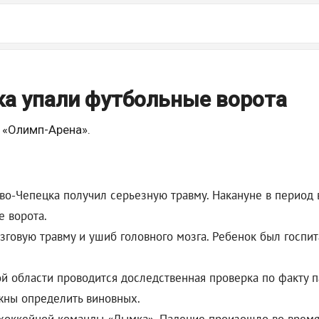
ка упали футбольные ворота
 «Олимп-Арена».
о-Чепецка получил серьезную травму. Накануне в период в
е ворота.
зговую травму и ушиб головного мозга. Ребенок был госпит
 области проводится доследственная проверка по факту па
жны определить виновных.