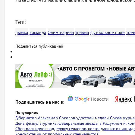
Известно, что мальчик является членом юношеской
Тэги:
дымка
команда
Олимп-арена
травма
футбольное поле
тре
Поделиться публикацией
Подпишитесь на нас в:
Популярное
Губернатор Александр Соколов удостоен медали Союза журна
День физкультурника, федеральные звезды в Радужном и, коне
Сбер расширяет поддержку селлеров, пострадавших от инциден
консультации от профильных специалистов