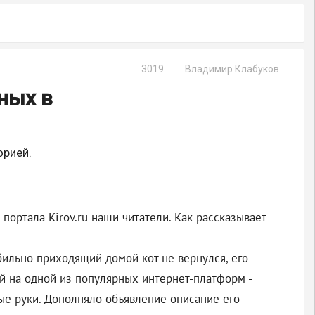
3019
Владимир Клабуков
ных в
орией.
ортала Kirov.ru наши читатели. Как рассказывает
бильно приходящий домой кот не вернулся, его
ий на одной из популярных интернет-платформ -
ые руки. Дополняло объявление описание его