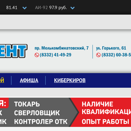
81.41
АИ-92
97.9 руб.
ОЙ
АФИША
КИБЕРКИРОВ