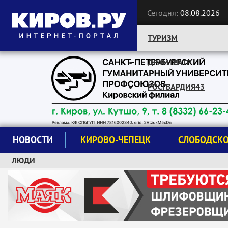
Сегодня:
08.08.2026
ТУРИЗМ
ДРАМТЕАТР
Следите за новостями:
РОСГВАРДИЯ43
НОВОСТИ
КИРОВО-ЧЕПЕЦК
СЛОБОДСК
ЛЮДИ
КРУЖКИ И СЕКЦИИ
ЗАВОДУ "МАЯК" 85 ЛЕТ
ЭКОЛОГИЯ