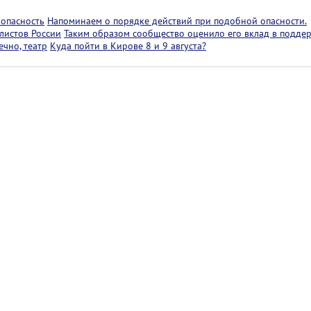
 опасность
Напоминаем о порядке действий при подобной опасности.
листов России
Таким образом сообщество оценило его вклад в подде
чно, театр
Куда пойти в Кирове 8 и 9 августа?