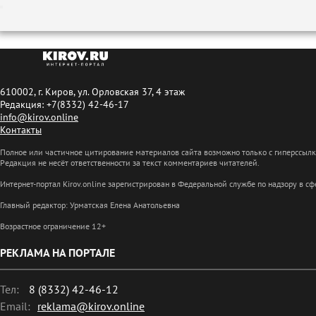
610002, г. Киров, ул. Орловская 37, 4 этаж
Редакция: +7(8332) 42-46-17
info@kirov.online
Контакты
Полное или частичное цитирование материалов сайта возможно только с гиперссыл
Редакция не несёт ответственности за текст комментариев читателей.
Интернет-портал Kirov.online зарегистрирован в Федеральной службе по надзору в 
Главный редактор: Урматская Елена Анатольевна
Возрастное ограничение 12+
РЕКЛАМА НА ПОРТАЛЕ
Тел:
8 (8332) 42-46-12
Email:
reklama@kirov.online