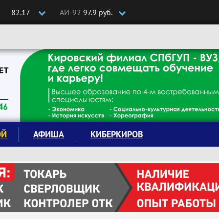
82.17
АИ-92
97.9 руб.
ОЙ
АФИША
КИБЕРКИРОВ