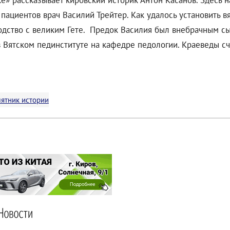
е» рассказывает кировский историк Антон Касанов. Здесь 
пациентов врач Василий Трейтер. Как удалось установить 
одство с великим Гете. Предок Василия был внебрачным сы
в Вятском пединституте на кафедре педологии. Краеведы с
ятник истории