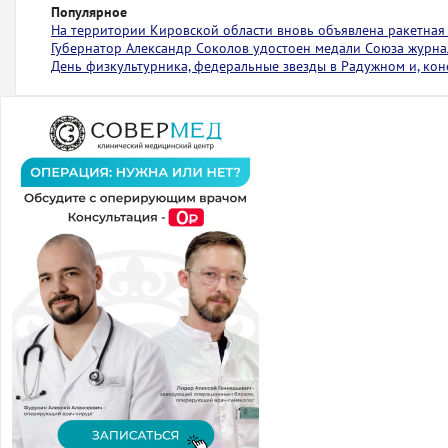
Популярное
На территории Кировской области вновь объявлена ракетная
Губернатор Александр Соколов удостоен медали Союза журна
День физкультурника, федеральные звезды в Радужном и, коне