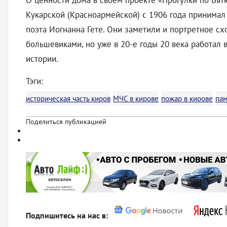
О ценности дома в своем проекте «Прогулки по Вятк
Кукарской (Красноармейской) с 1906 года принимал 
поэта Иогнанна Гете. Они заметили и портретное сх
большевиками, но уже в 20-е годы 20 века работал 
истории.
Тэги:
историческая часть киров
МЧС в кирове
пожар в кирове
пам
Поделиться публикацией
Подпишитесь на нас в: