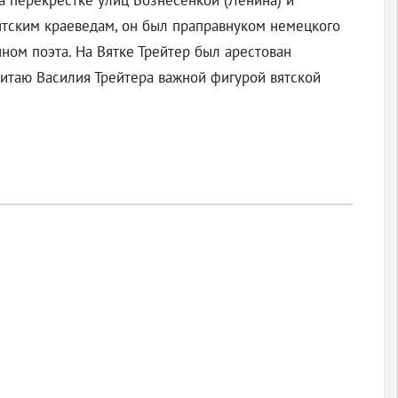
на перекрестке улиц Вознесенкой (Ленина) и
вятским краеведам, он был праправнуком немецкого
ном поэта. На Вятке Трейтер был арестован
читаю Василия Трейтера важной фигурой вятской