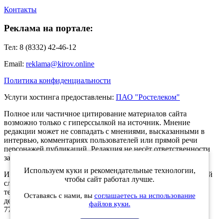
Контакты
Реклама на портале:
Тел: 8 (8332) 42-46-12
Email:
reklama@kirov.online
Политика конфиденциальности
Услуги хостинга предоставлены:
ПАО "Ростелеком"
Полное или частичное цитирование материалов сайта
возможно только с гиперссылкой на источник. Мнение
редакции может не совпадать с мнениями, высказанными в
интервью, комментариях пользователей или прямой речи
персонажей публикаций. Редакция не несёт ответственности
за текст комментариев читателей.
Используем куки и рекомендательные технологии,
Интернет-портал Kirov.online зарегистрирован в Федеральной
чтобы сайт работал лучше.
службе по надзору в сфере связи, информационных
технологий и массовых коммуникаций (Роскомнадзор) 5
Оставаясь с нами, вы
соглашаетесь на использование
декабря 2019 года. Регистрационный номер ЭЛ № ФС 77 -
файлов куки.
77189.