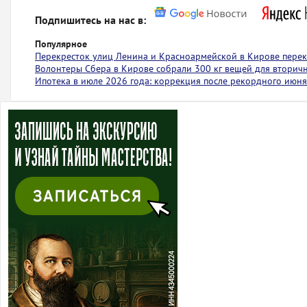
Подпишитесь на нас в:
Популярное
Перекресток улиц Ленина и Красноармейской в Кирове пере
Волонтеры Сбера в Кирове собрали 300 кг вещей для вторич
Ипотека в июле 2026 года: коррекция после рекордного июня