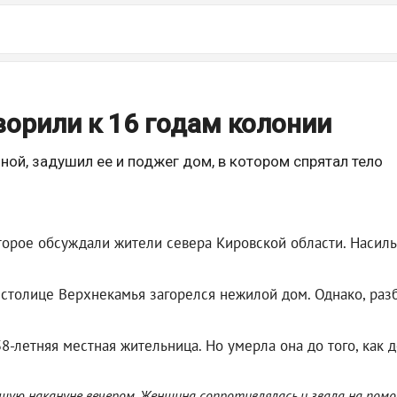
ворили к 16 годам колонии
ой, задушил ее и поджег дом, в котором спрятал тело
торое обсуждали жители севера Кировской области. Насильн
 в столице Верхнекамья загорелся нежилой дом. Однако, ра
58-летняя местная жительница. Но умерла она до того, как
шую накануне вечером. Женщина сопротивлялась и звала на пом