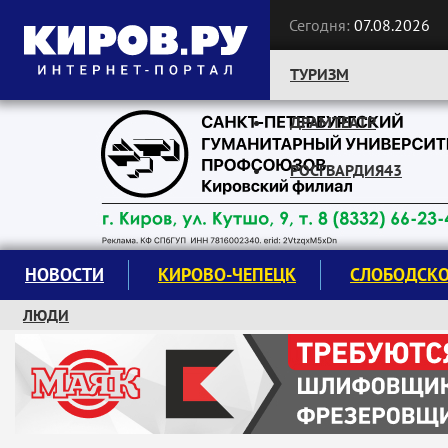
Сегодня:
07.08.2026
ТУРИЗМ
ДРАМТЕАТР
Следите за новостями:
РОСГВАРДИЯ43
НОВОСТИ
КИРОВО-ЧЕПЕЦК
СЛОБОДСК
ЛЮДИ
КРУЖКИ И СЕКЦИИ
ЗАВОДУ "МАЯК" 85 ЛЕТ
ЭКОЛОГИЯ