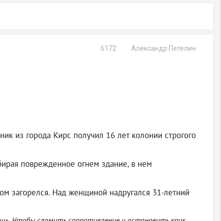
6172
Александр Петелин
ик из города Кирс получил 16 лет колонии строгого
збирая поврежденное огнем здание, в нем
 дом загорелся. Над женщиной надругался 31-летний
ощь. Чтобы сломить сопротивление и остановить крик,