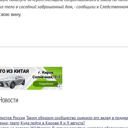
л тело в соседний заброшенный дом, - сообщили в Следственном
свою вину.
листов России
Таким образом сообщество оценило его вклад в подде
чно, театр
Куда пойти в Кирове 8 и 9 августа?