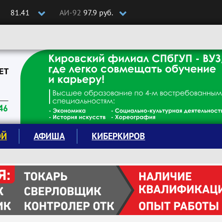
81.41
АИ-92
97.9 руб.
ОЙ
АФИША
КИБЕРКИРОВ