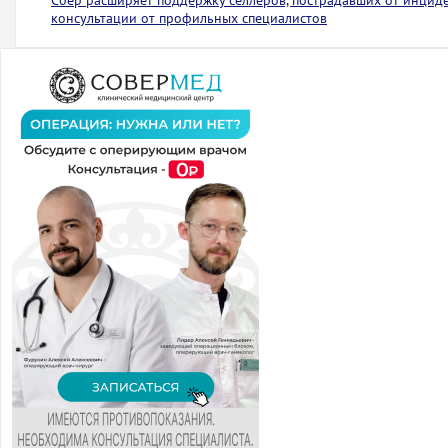
Сбер расширяет поддержку селлеров, пострадавших от инциден
консультации от профильных специалистов