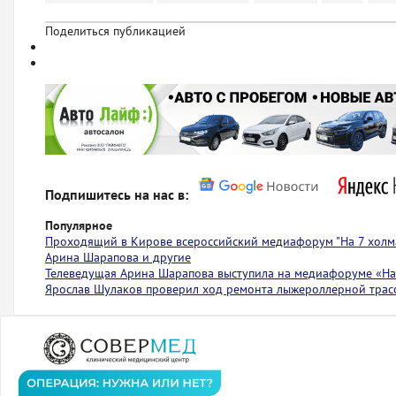
Поделиться публикацией
Подпишитесь на нас в:
Популярное
Проходящий в Кирове всероссийский медиафорум "На 7 холма
Арина Шарапова и другие
Телеведущая Арина Шарапова выступила на медиафоруме «На 
Ярослав Шулаков проверил ход ремонта лыжероллерной тра