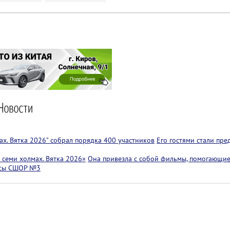
х. Вятка 2026" собрал порядка 400 участников
Его гостями стали пр
семи холмах. Вятка 2026»
Она привезла с собой фильмы, помогающие
ссы СШОР №3