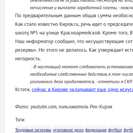
деятельность не осуществляли. Несмотря на это
начисление и выплата заработной платы, - поясн
По предварительным данным общая сумма необоснов
Как стало известно Киров.ru, речь идет о председа
школу №5 на улице Красноармейской. Кроме того, В
Наш информатор сообщил, что несуществующие сотр
резервы». Но этого не делалось. Как утверждает ис
негодность.
- В настоящий момент следователи устанавлива
необходимые следственные действия, в том числ
уголовного дела продолжается, - отметили в СКР
Кстати,
сейчас в Кирове укладывают еще одно искус
Фото: youtube.com, пользователь Рен-Киров
Тэги:
Трудовые резервы
уголовное дело
федерация
футбол
футб