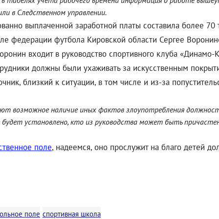
, в табелях учета рабочего времени информация о работе выше
или в Следственном управлении.
анно выплаченной заработной платы составила более 70 
теле федерации футбола Кировской области Сергее Воронин
оронин входит в руководство спортивного клуба «Динамо-
удники должны были ухаживать за искусственным покрыти
точник, близкий к ситуации, в том числе и из-за попустите
ют возможное наличие иных фактов злоупотребления должност
е будет установлено, кто из руководства может быть причасте
.
ственное поле
, надеемся, оно прослужит на благо детей до
ольное поле
спортивная школа