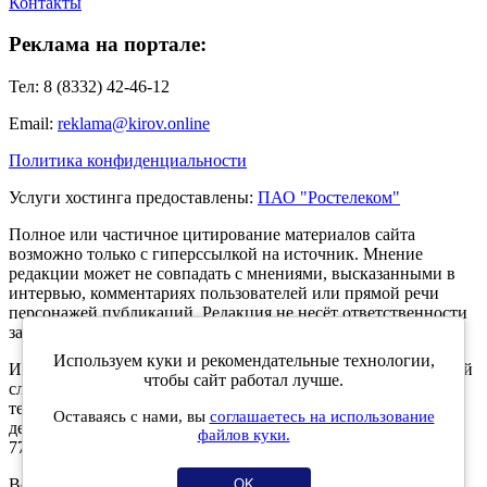
Контакты
Реклама на портале:
Тел: 8 (8332) 42-46-12
Email:
reklama@kirov.online
Политика конфиденциальности
Услуги хостинга предоставлены:
ПАО "Ростелеком"
Полное или частичное цитирование материалов сайта
возможно только с гиперссылкой на источник. Мнение
редакции может не совпадать с мнениями, высказанными в
интервью, комментариях пользователей или прямой речи
персонажей публикаций. Редакция не несёт ответственности
за текст комментариев читателей.
Используем куки и рекомендательные технологии,
Интернет-портал Kirov.online зарегистрирован в Федеральной
чтобы сайт работал лучше.
службе по надзору в сфере связи, информационных
технологий и массовых коммуникаций (Роскомнадзор) 5
Оставаясь с нами, вы
соглашаетесь на использование
декабря 2019 года. Регистрационный номер ЭЛ № ФС 77 -
файлов куки.
77189.
Возрастное ограничение 12+
OK