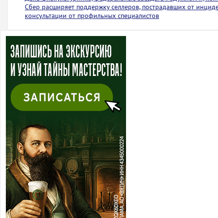
Сбер расширяет поддержку селлеров, пострадавших от инциден
консультации от профильных специалистов