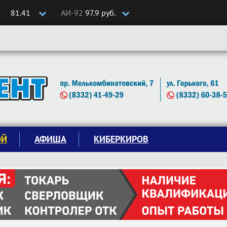
81.41
АИ-92
97.9 руб.
ОЙ
АФИША
КИБЕРКИРОВ