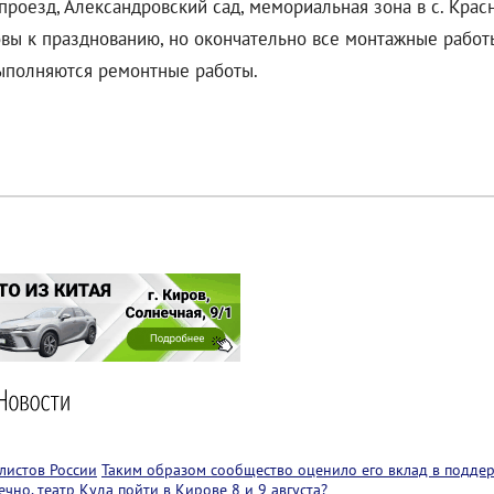
оезд, Александровский сад, мемориальная зона в с. Крас
вы к празднованию, но окончательно все монтажные работы 
ыполняются ремонтные работы.
листов России
Таким образом сообщество оценило его вклад в подде
чно, театр
Куда пойти в Кирове 8 и 9 августа?