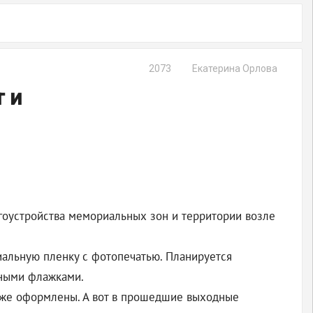
2073
Екатерина Орлова
 и
гоустройства мемориальных зон и территории возле
иальную пленку с фотопечатью. Планируется
чными флажками.
 уже оформлены. А вот в прошедшие выходные