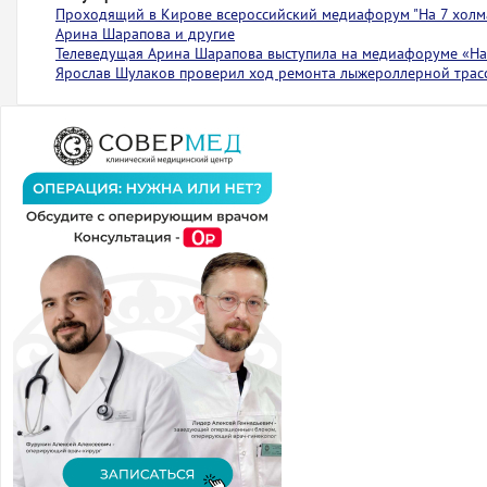
Проходящий в Кирове всероссийский медиафорум "На 7 холма
Арина Шарапова и другие
Телеведущая Арина Шарапова выступила на медиафоруме «На 
Ярослав Шулаков проверил ход ремонта лыжероллерной тра