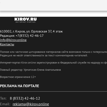
610002, г. Киров, ул. Орловская 37, 4 этаж
Редакция: +7(8332) 42-46-17
info@kirov.online
Контакты
Полное или частичное цитирование материалов сайта возможно только с гиперссыл
Редакция не несёт ответственности за текст комментариев читателей.
Интернет-портал Kirov.online зарегистрирован в Федеральной службе по надзору в 
Главный редактор: Урматская Елена Анатольевна
Возрастное ограничение 12+
РЕКЛАМА НА ПОРТАЛЕ
Тел:
8 (8332) 42-46-12
Email:
reklama@kirov.online