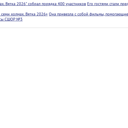
х. Вятка 2026" собрал порядка 400 участников
Его гостями стали пр
семи холмах. Вятка 2026»
Она привезла с собой фильмы, помогающие
ссы СШОР №3