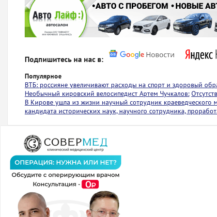
Подпишитесь на нас в:
Популярное
ВТБ: россияне увеличивают расходы на спорт и здоровый обр
Необычный кировский велосипедист Артем Чучкалов:
Отсутст
В Кирове ушла из жизни научный сотрудник краеведческого 
кандидата исторических наук, научного сотрудника, проработ