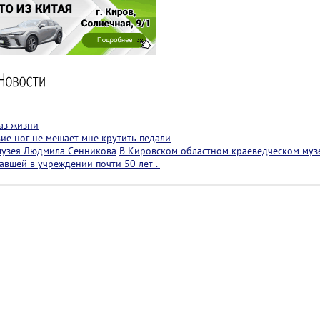
аз жизни
вие ног не мешает мне крутить педали
музея Людмила Сенникова
В Кировском областном краеведческом муз
авшей в учреждении почти 50 лет .