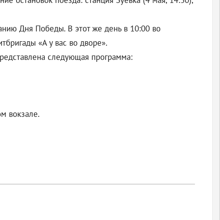
е остановок поезда: станция Зуевка (4 мая, 14:30),
анию Дня Победы. В этот же день в 10:00 во
бригады «А у вас во дворе».
 представлена следующая программа:
ом вокзале.