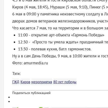
4,5 и 6 мая жители и гости Кировской области смогу
Киров (4 мая, 18:45), Мураши (5 мая, 9:10), Пинюг (5 м
6 мая в 09:00 у памятника неизвестному солдату в Л
дворах домов ветеранов железнодорожников, участн
Что касается 7 мая, то на территории и в большом 
11:00 - открытие арт-объекта «Гармонь Победы»
12:30 - «Просто ты умела ждать» праздничный 
13:30 - полевая кухня, батл гармонистов.
Ну а в сам День Победы, 9 мая, в 10:00 жители и го
Фото: amurmedia.ru
Тэги:
ГЖД
Киров
мероприятия
80 лет победы
Поделиться публикацией