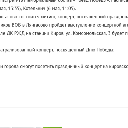
т встретить Мемориальный состав «Поезд Победы». Расписани
ая, 13:35), Котельнич (6 мая, 11:05).
янгасово состоится митинг, концерт, посвященный празднов
иков ВОВ в Лянгасово пройдет выступление концертной агит
зале ДК РЖД на станции Киров, ул. Комсомольская, 3 будет
театрализованный концерт, посвящённый Дню Победы;
сти города смогут посетить праздничный концерт на кировск