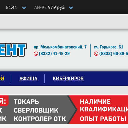
81.41
АИ-92
97.9 руб.
ОЙ
АФИША
КИБЕРКИРОВ