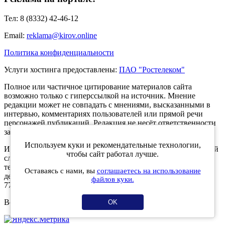
Тел: 8 (8332) 42-46-12
Email:
reklama@kirov.online
Политика конфиденциальности
Услуги хостинга предоставлены:
ПАО "Ростелеком"
Полное или частичное цитирование материалов сайта
возможно только с гиперссылкой на источник. Мнение
редакции может не совпадать с мнениями, высказанными в
интервью, комментариях пользователей или прямой речи
персонажей публикаций. Редакция не несёт ответственности
за текст комментариев читателей.
Используем куки и рекомендательные технологии,
Интернет-портал Kirov.online зарегистрирован в Федеральной
чтобы сайт работал лучше.
службе по надзору в сфере связи, информационных
технологий и массовых коммуникаций (Роскомнадзор) 5
Оставаясь с нами, вы
соглашаетесь на использование
декабря 2019 года. Регистрационный номер ЭЛ № ФС 77 -
файлов куки.
77189.
Возрастное ограничение 12+
OK