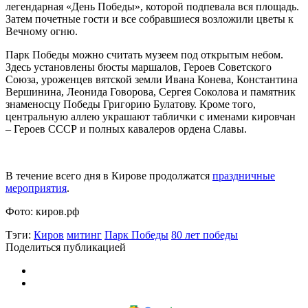
легендарная «День Победы», которой подпевала вся площадь.
Затем почетные гости и все собравшиеся возложили цветы к
Вечному огню.
Парк Победы можно считать музеем под открытым небом.
Здесь установлены бюсты маршалов, Героев Советского
Союза, уроженцев вятской земли Ивана Конева, Константина
Вершинина, Леонида Говорова, Сергея Соколова и памятник
знаменосцу Победы Григорию Булатову. Кроме того,
центральную аллею украшают таблички с именами кировчан
– Героев СССР и полных кавалеров ордена Славы.
В течение всего дня в Кирове продолжатся
праздничные
мероприятия
.
Фото: киров.рф
Тэги:
Киров
митинг
Парк Победы
80 лет победы
Поделиться публикацией