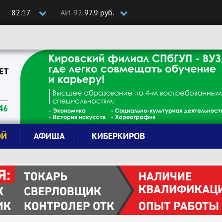
82.17
АИ-92
97.9 руб.
ОЙ
АФИША
КИБЕРКИРОВ