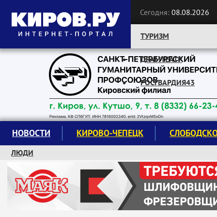
Сегодня:
08.08.2026
ТУРИЗМ
ДРАМТЕАТР
Следите за новостями:
РОСГВАРДИЯ43
НОВОСТИ
КИРОВО-ЧЕПЕЦК
СЛОБОДСК
ЛЮДИ
КРУЖКИ И СЕКЦИИ
ЗАВОДУ "МАЯК" 85 ЛЕТ
ЭКОЛОГИЯ