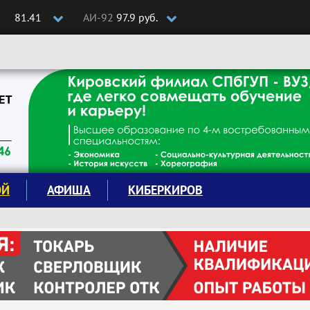
81.41
АИ-92
97.9 руб.
ОЙ
АФИША
КИБЕРКИРОВ