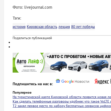
Фото: livejournal.com
Тэги:
история
Кировская область
лекция
80 лет победы
Поделиться публикацией
Подпишитесь на нас в:
Популярное
На туристической карте Кировской области появится новая 
Как сделать телефонные разговоры удобнее: что такое VoLTE
Т2 занял первое место по набору бесплатных сервисов цифров