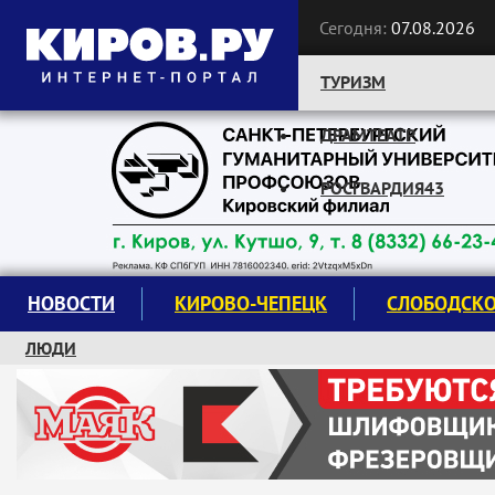
Сегодня:
07.08.2026
ТУРИЗМ
ДРАМТЕАТР
Следите за новостями:
РОСГВАРДИЯ43
НОВОСТИ
КИРОВО-ЧЕПЕЦК
СЛОБОДСК
ЛЮДИ
КРУЖКИ И СЕКЦИИ
ЗАВОДУ "МАЯК" 85 ЛЕТ
ЭКОЛОГИЯ