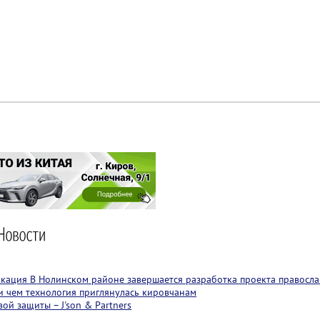
локация
В Нолинском районе завершается разработка проекта правосла
 и чем технология приглянулась кировчанам
ой защиты – J'son & Partners