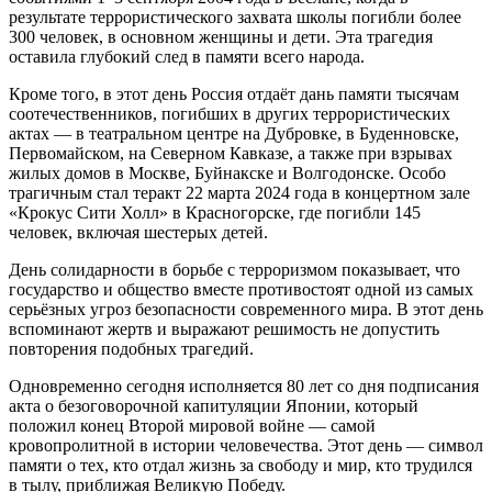
результате террористического захвата школы погибли более
300 человек, в основном женщины и дети. Эта трагедия
оставила глубокий след в памяти всего народа.
Кроме того, в этот день Россия отдаёт дань памяти тысячам
соотечественников, погибших в других террористических
актах — в театральном центре на Дубровке, в Буденновске,
Первомайском, на Северном Кавказе, а также при взрывах
жилых домов в Москве, Буйнакске и Волгодонске. Особо
трагичным стал теракт 22 марта 2024 года в концертном зале
«Крокус Сити Холл» в Красногорске, где погибли 145
человек, включая шестерых детей.
День солидарности в борьбе с терроризмом показывает, что
государство и общество вместе противостоят одной из самых
серьёзных угроз безопасности современного мира. В этот день
вспоминают жертв и выражают решимость не допустить
повторения подобных трагедий.
Одновременно сегодня исполняется 80 лет со дня подписания
акта о безоговорочной капитуляции Японии, который
положил конец Второй мировой войне — самой
кровопролитной в истории человечества. Этот день — символ
памяти о тех, кто отдал жизнь за свободу и мир, кто трудился
в тылу, приближая Великую Победу.