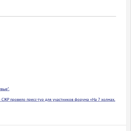
вые".
 СЖР провело пресс-тур для участников форума «На 7 холмах.