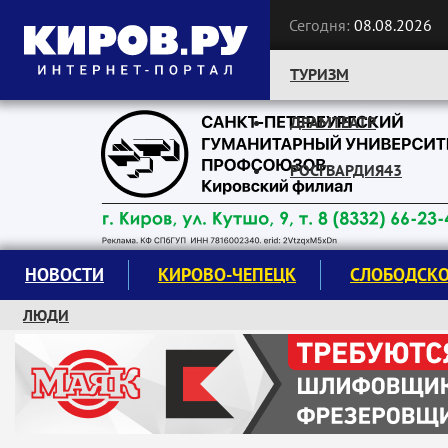
Сегодня:
08.08.2026
ТУРИЗМ
ДРАМТЕАТР
Следите за новостями:
РОСГВАРДИЯ43
НОВОСТИ
КИРОВО-ЧЕПЕЦК
СЛОБОДСК
ЛЮДИ
КРУЖКИ И СЕКЦИИ
ЗАВОДУ "МАЯК" 85 ЛЕТ
ЭКОЛОГИЯ