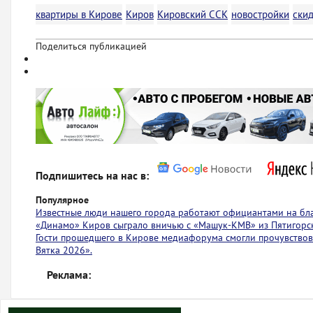
квартиры в Кирове
Киров
Кировский ССК
новостройки
ски
Поделиться публикацией
Подпишитесь на нас в:
Популярное
Известные люди нашего города работают официантами на бл
«Динамо» Киров сыграло вничью с ​​​​«Машук-КМВ» из Пятигорс
Гости прошедшего в Кирове медиафорума смогли прочувствов
Вятка 2026».
Реклама: