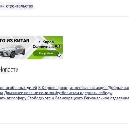
дки
строительство
аго особенных детей
В Кирове проходит необычная акция "Добрые чае
ка
Домашнее поле не помогло футболистам одержать победу.
ать атмосферу Слободского и Великорецкого
Региональное отделение