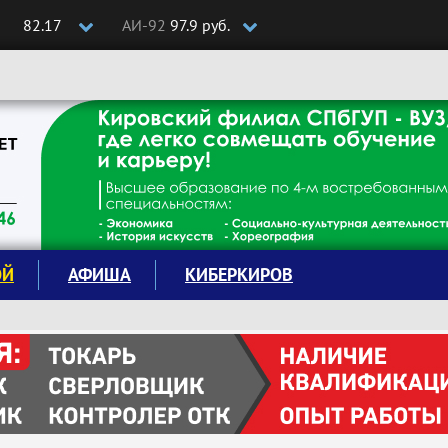
82.17
АИ-92
97.9 руб.
ОЙ
АФИША
КИБЕРКИРОВ