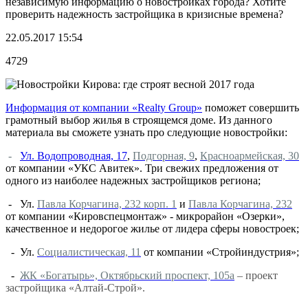
независимую информацию о новостройках города? Хотите
проверить надежность застройщика в кризисные времена?
22.05.2017 15:54
4729
Информация от компании «Realty Group»
поможет совершить
грамотный выбор жилья в строящемся доме. Из данного
материала вы сможете узнать про следующие новостройки:
-
Ул. Водопроводная, 17
,
Подгорная, 9
,
Красноармейская, 30
от компании «УКС Авитек». Три свежих предложения от
одного из наиболее надежных застройщиков региона;
- Ул.
Павла Корчагина, 232 корп. 1
и
Павла Корчагина, 232
от компании «Кировспецмонтаж» - микрорайон «Озерки»,
качественное и недорогое жилье от лидера сферы новостроек;
- Ул.
Социалистическая, 11
от компании «Стройиндустрия»;
-
ЖК «Богатырь», Октябрьский проспект, 105а
– проект
застройщика «Алтай-Строй».