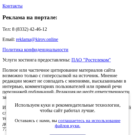
Контакты
Реклама на портале:
Тел: 8 (8332) 42-46-12
Email:
reklama@kirov.online
Политика конфиденциальности
Услуги хостинга предоставлены:
ПАО "Ростелеком"
Полное или частичное цитирование материалов сайта
возможно только с гиперссылкой на источник. Мнение
редакции может не совпадать с мнениями, высказанными в
интервью, комментариях пользователей или прямой речи
персонажей публикаций. Редакция не несёт ответственности
за текст комментариев читателей.
Используем куки и рекомендательные технологии,
Интернет-портал Kirov.online зарегистрирован в Федеральной
чтобы сайт работал лучше.
службе по надзору в сфере связи, информационных
технологий и массовых коммуникаций (Роскомнадзор) 5
Оставаясь с нами, вы
соглашаетесь на использование
декабря 2019 года. Регистрационный номер ЭЛ № ФС 77 -
файлов куки.
77189.