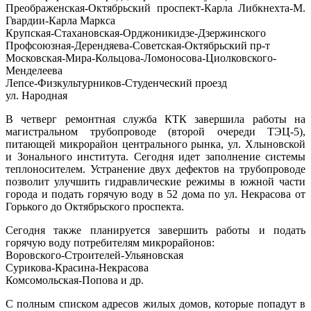
Преображенская-Октябрьский проспект-Карла Либкнехта-М.
Гвардии-Карла Маркса
Крупская-Стахановская-Орджоникидзе-Дзержинского
Профсоюзная-Дерендяева-Советская-Октябрьский пр-т
Московская-Мира-Кольцова-Ломоносова-Циолковского-
Менделеева
Лепсе-Физкультурников-Студенческий проезд
ул. Народная
В четверг ремонтная служба КТК завершила работы на
магистральном трубопроводе (второй очереди ТЭЦ-5),
питающей микрорайон центрального рынка, ул. Хлыновской
и Зонального института. Сегодня идет заполнение системы
теплоносителем. Устранение двух дефектов на трубопроводе
позволит улучшить гидравлические режимы в южной части
города и подать горячую воду в 52 дома по ул. Некрасова от
Горького до Октябрьского проспекта.
Сегодня также планируется завершить работы и подать
горячую воду потребителям микрорайонов:
Воровского-Строителей-Ульяновская
Сурикова-Красина-Некрасова
Комсомольская-Попова и др.
С полным списком адресов жилых домов, которые попадут в